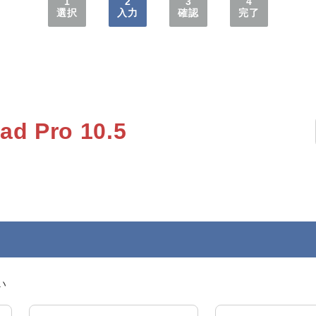
1
2
3
4
選択
入力
確認
完了
Pad Pro 10.5
。
い