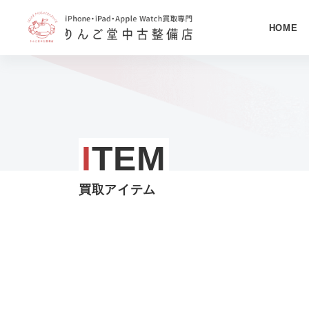
HOME
コ
ン
テ
ン
ツ
I
TEM
へ
ス
買取アイテム
キ
ッ
プ
す
る