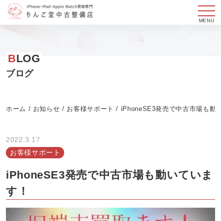
メ
ニ
コ
ュ
ン
B
LOG
ー
テ
ン
ブログ
ツ
へ
ホーム
/
お知らせ
/
お客様サポート
/
iPhoneSE3発売で中古市場も
ス
キ
ッ
2022.3.17
プ
お客様サポート
す
iPhoneSE3発売で中古市場も動いていま
る
す！