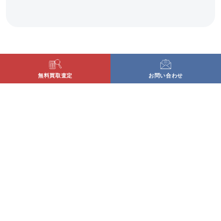
無料買取査定
お問い合わせ
〒779-3126
徳島県徳島市国府町矢野115番地の1
営業時間：10:00〜17:00
定休日：土・日・祝
古物商許可番号 徳島県公安委員会許可番号 第
801010001928号