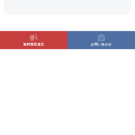
無料買取査定
お問い合わせ
〒779-3126
徳島県徳島市国府町矢野115番地の1
営業時間：10:00〜17:00
定休日：土・日・祝
古物商許可番号 徳島県公安委員会許可番号 第
801010001928号