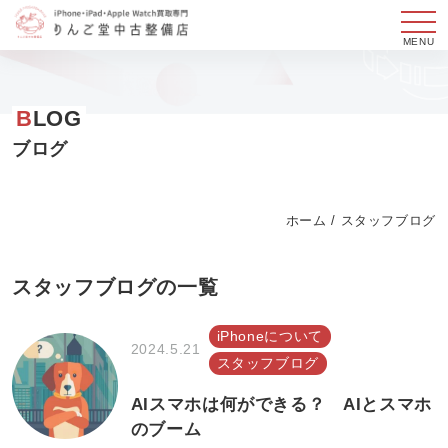
メ
ニ
コ
ュ
ン
B
LOG
ー
テ
ン
ブログ
ツ
へ
ホーム
/
スタッフブログ
ス
キ
ッ
スタッフブログ
の一覧
プ
す
iPhoneについて
2024.5.21
る
スタッフブログ
AIスマホは何ができる？ AIとスマホ
のブーム