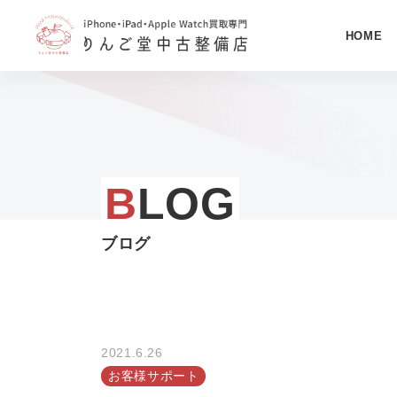
HOME
コ
ン
テ
ン
ツ
B
LOG
へ
ス
ブログ
キ
ッ
プ
す
る
2021.6.26
お客様サポート