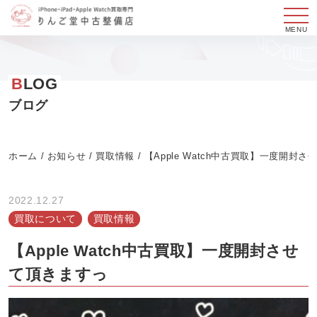
メ
ニ
コ
ュ
ン
B
LOG
ー
テ
ン
ブログ
ツ
へ
ホーム
/
お知らせ
/
買取情報
/
【Apple Watch中古買取】一度開封
ス
キ
ッ
2022.12.27
プ
買取について
買取情報
す
【Apple Watch中古買取】一度開封させ
る
て頂きますっ