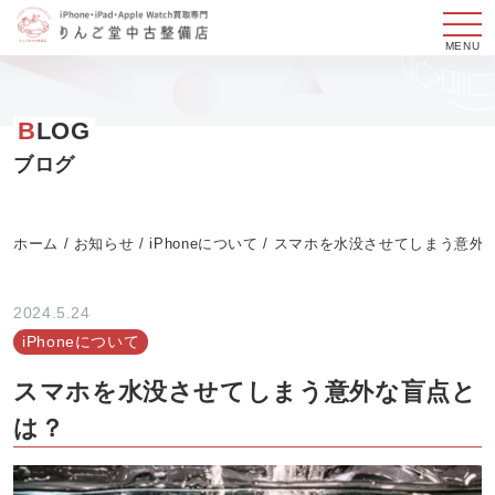
メ
ニ
コ
ュ
ン
B
LOG
ー
テ
ン
ブログ
ツ
へ
ホーム
/
お知らせ
/
iPhoneについて
/
スマホを水没させてしまう意外
ス
キ
ッ
2024.5.24
プ
iPhoneについて
す
スマホを水没させてしまう意外な盲点と
る
は？