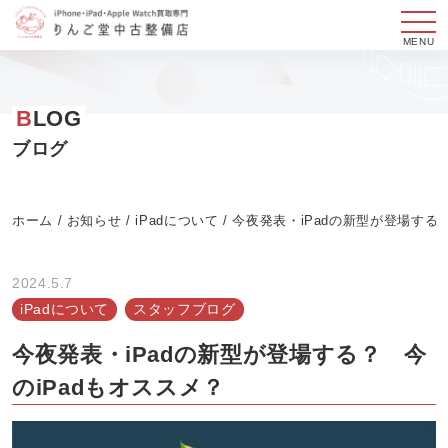
メ
ニ
コ
ュ
ン
B
LOG
ー
テ
ン
ブログ
ツ
へ
ホーム
/
お知らせ
/
iPadについて
/
今夜発表・iPadの新型が登場する？
ス
キ
ッ
2024.5.7
プ
iPadについて
スタッフブログ
す
今夜発表・iPadの新型が登場する？ 今
る
のiPadもオススメ？