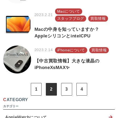
Macについて
2023.2.21
スタッフブログ
買取情報
Macの中身を知っていますか？
AppleシリコンとintelCPU
2023.2.14
iPhoneについて
買取情報
【中古買取情報】大きな液晶の
iPhoneXsMAX✨
1
2
3
4
CATEGORY
AppleWatchについて