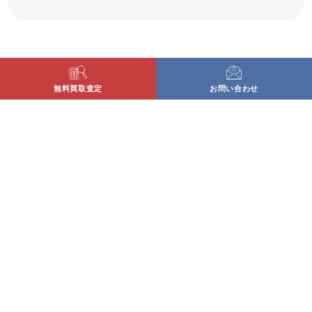
無料買取査定
お問い合わせ
〒779-3126
徳島県徳島市国府町矢野115番地の1
営業時間：10:00〜17:00
定休日：土・日・祝
古物商許可番号 徳島県公安委員会許可番号 第
801010001928号