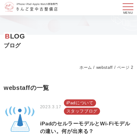
メ
ニ
コ
ュ
ン
B
LOG
ー
テ
ン
ブログ
ツ
へ
ホーム
/
webstaff
/
ページ 2
ス
キ
ッ
webstaff
の一覧
プ
す
iPadについて
2023.3.17
る
スタッフブログ
iPadのセルラーモデルとWi-Fiモデル
の違い。何が出来る？