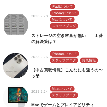
iPadについて
iPhoneについて
2023.2.28
Macについて
スタッフブログ
ストレージの空き容量が無い！ １番
の解決策は？
iPhoneについて
2023.2.25
スタッフブログ
買取情報
【中古買取情報】こんなにも違うの〜
っ😳
Macについて
2023.2.24
スタッフブログ
Macでゲームとプレイアビリティ